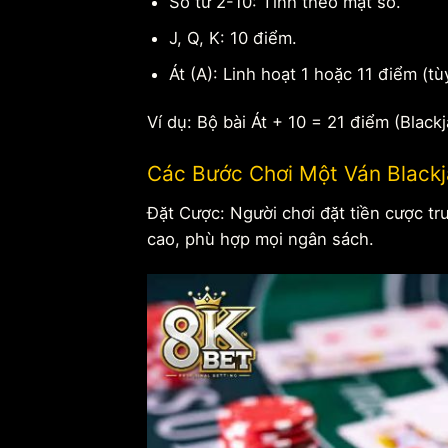
Số từ 2-10: Tính theo mặt số.
J, Q, K: 10 điểm.
Át (A): Linh hoạt 1 hoặc 11 điểm (t
Ví dụ: Bộ bài Át + 10 = 21 điểm (Black
Các Bước Chơi Một Ván Blackj
Đặt Cược: Người chơi đặt tiền cược trư
cao, phù hợp mọi ngân sách.