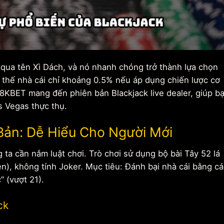
 qua tên Xì Dách, và nó nhanh chóng trở thành lựa chọn
i thế nhà cái chỉ khoảng 0.5% nếu áp dụng chiến lược cơ
 8KBET mang đến phiên bản Blackjack live dealer, giúp b
s Vegas thực thụ.
 Bản: Dễ Hiểu Cho Người Mới
ng ta cần nắm luật chơi. Trò chơi sử dụng bộ bài Tây 52 lá
n), không tính Joker. Mục tiêu: Đánh bại nhà cái bằng c
 (vượt 21).
ck