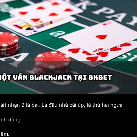
i) nhận 2 lá bài. Lá đầu nhà cái úp, lá thứ hai ngửa.
ành động:
iểm.