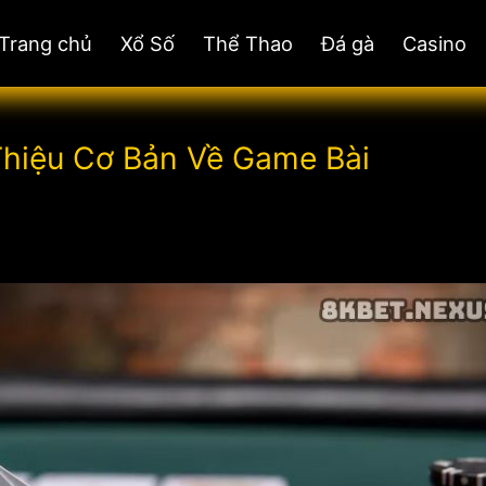
Trang chủ
Xổ Số
Thể Thao
Đá gà
Casino
 Thiệu Cơ Bản Về Game Bài