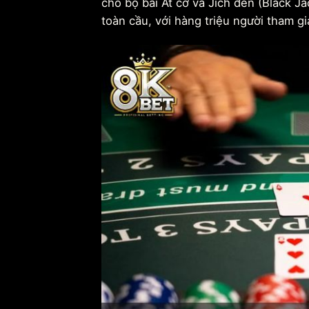
cho bộ bài Át cơ và Jích đen (Black Ja
toàn cầu, với hàng triệu người tham gi