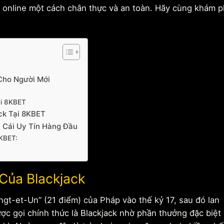
k online một cách chân thực và an toàn. Hãy cùng khám 
 Cho Người Mới
ại 8KBET
ck Tại 8KBET
à Cái Uy Tín Hàng Đầu
8KBET:
Của Blackjack
ingt-et-Un” (21 điểm) của Pháp vào thế kỷ 17, sau đó lan
c gọi chính thức là Blackjack nhờ phần thưởng đặc biệt