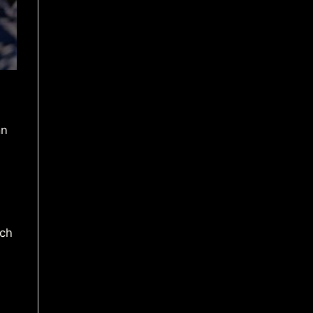
ạn
ách