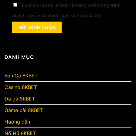
Lưu tên của tôi, email, và trang web trong trình
duyệt này cho lần bình luận kế tiếp của tôi.
DANH MỤC
Bắn Cá 8KBET
Casino 8KBET
Đá gà 8KBET
Game bài 8KBET
Hướng dẫn
Nổ Hũ 8KBET