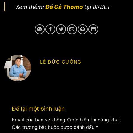
Xem thêm:
Đá Gà Thomo
tại 8KBET
LÊ ĐỨC CƯỜNG
Để lại một bình luận
Email của bạn sẽ không được hiển thị công khai.
Các trường bắt buộc được đánh dấu
*