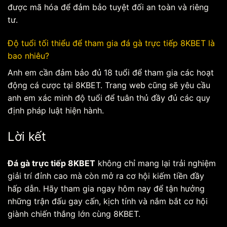
được mã hóa để đảm bảo tuyệt đối an toàn và riêng
tư.
Độ tuổi tối thiểu để tham gia đá gà trực tiếp 8KBET là
bao nhiêu?
Anh em cần đảm bảo đủ 18 tuổi để tham gia các hoạt
động cá cược tại 8KBET. Trang web cũng sẽ yêu cầu
anh em xác minh độ tuổi để tuân thủ đầy đủ các quy
định pháp luật hiện hành.
Lời kết
Đá gà trực tiếp 8KBET
không chỉ mang lại trải nghiệm
giải trí đỉnh cao mà còn mở ra cơ hội kiếm tiền đầy
hấp dẫn. Hãy tham gia ngay hôm nay để tận hưởng
những trận đấu gay cấn, kịch tính và nắm bắt cơ hội
giành chiến thắng lớn cùng 8KBET.