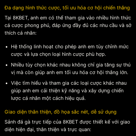
Đa dạng hình thức cược, tối ưu hóa cơ hội chiến thắng
Tại 8KBET, anh em có thể tham gia vào nhiều hình thức
cá cược phong phú, đáp ứng đầy đủ các nhu cầu và sở
thích cá nhân:
Hệ thống linh hoạt cho phép anh em tùy chỉnh mức
cược và lựa chọn loại hình cược phù hợp.
Nhiều tùy chọn khác nhau không chỉ gia tăng sự thú
vị mà còn giúp anh em tối ưu hóa cơ hội thắng lớn.
Việc tìm hiểu và tham gia các loại cược khác nhau
giúp anh em cải thiện kỹ năng và xây dựng chiến
lược cá nhân một cách hiệu quả.
Giao diện thân thiện, đồ họa sắc nét, dễ sử dụng
Sảnh đá gà trực tiếp của 8KBET được thiết kế với giao
diện hiện đại, thân thiện và trực quan: