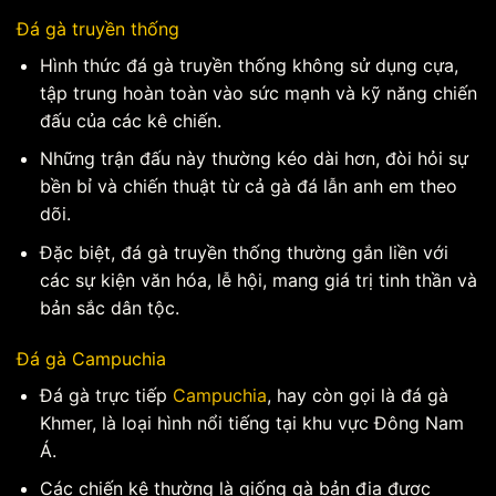
Đá gà truyền thống
Hình thức đá gà truyền thống không sử dụng cựa,
tập trung hoàn toàn vào sức mạnh và kỹ năng chiến
đấu của các kê chiến.
Những trận đấu này thường kéo dài hơn, đòi hỏi sự
bền bỉ và chiến thuật từ cả gà đá lẫn anh em theo
dõi.
Đặc biệt, đá gà truyền thống thường gắn liền với
các sự kiện văn hóa, lễ hội, mang giá trị tinh thần và
bản sắc dân tộc.
Đá gà Campuchia
Đá gà trực tiếp
Campuchia
, hay còn gọi là đá gà
Khmer, là loại hình nổi tiếng tại khu vực Đông Nam
Á.
Các chiến kê thường là giống gà bản địa được