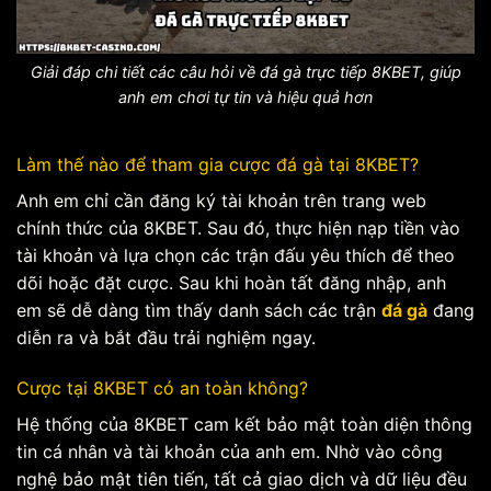
Giải đáp chi tiết các câu hỏi về đá gà trực tiếp 8KBET, giúp
anh em chơi tự tin và hiệu quả hơn
Làm thế nào để tham gia cược đá gà tại 8KBET?
Anh em chỉ cần đăng ký tài khoản trên trang web
chính thức của 8KBET. Sau đó, thực hiện nạp tiền vào
tài khoản và lựa chọn các trận đấu yêu thích để theo
dõi hoặc đặt cược. Sau khi hoàn tất đăng nhập, anh
em sẽ dễ dàng tìm thấy danh sách các trận
đá gà
đang
diễn ra và bắt đầu trải nghiệm ngay.
Cược tại 8KBET có an toàn không?
Hệ thống của 8KBET cam kết bảo mật toàn diện thông
tin cá nhân và tài khoản của anh em. Nhờ vào công
nghệ bảo mật tiên tiến, tất cả giao dịch và dữ liệu đều