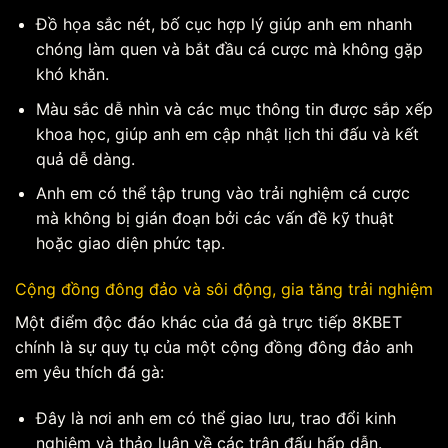
Đồ họa sắc nét, bố cục hợp lý giúp anh em nhanh
chóng làm quen và bắt đầu cá cược mà không gặp
khó khăn.
Màu sắc dễ nhìn và các mục thông tin được sắp xếp
khoa học, giúp anh em cập nhật lịch thi đấu và kết
quả dễ dàng.
Anh em có thể tập trung vào trải nghiệm cá cược
mà không bị gián đoạn bởi các vấn đề kỹ thuật
hoặc giao diện phức tạp.
Cộng đồng đông đảo và sôi động, gia tăng trải nghiệm
Một điểm độc đáo khác của đá gà trực tiếp 8KBET
chính là sự quy tụ của một cộng đồng đông đảo anh
em yêu thích đá gà:
Đây là nơi anh em có thể giao lưu, trao đổi kinh
nghiệm và thảo luận về các trận đấu hấp dẫn.