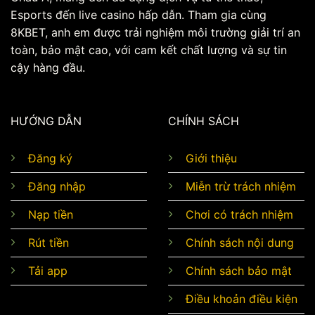
Esports đến live casino hấp dẫn. Tham gia cùng
8KBET, anh em được trải nghiệm môi trường giải trí an
toàn, bảo mật cao, với cam kết chất lượng và sự tin
cậy hàng đầu.
HƯỚNG DẪN
CHÍNH SÁCH
Đăng ký
Giới thiệu
Đăng nhập
Miễn trừ trách nhiệm
Nạp tiền
Chơi có trách nhiệm
Rút tiền
Chính sách nội dung
Tải app
Chính sách bảo mật
Điều khoản điều kiện