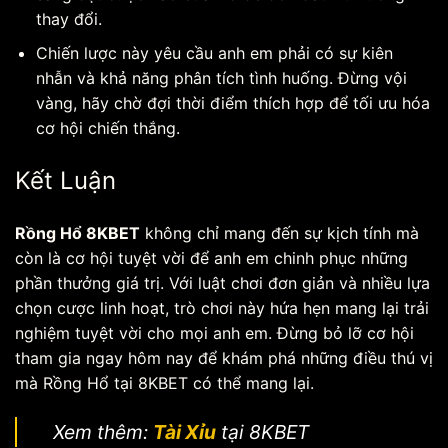
thay đổi.
Chiến lược này yêu cầu anh em phải có sự kiên
nhẫn và khả năng phân tích tình huống. Đừng vội
vàng, hãy chờ đợi thời điểm thích hợp để tối ưu hóa
cơ hội chiến thắng.
Kết Luận
Rồng Hổ 8KBET
không chỉ mang đến sự kịch tính mà
còn là cơ hội tuyệt vời để anh em chinh phục những
phần thưởng giá trị. Với luật chơi đơn giản và nhiều lựa
chọn cược linh hoạt, trò chơi này hứa hẹn mang lại trải
nghiệm tuyệt vời cho mọi anh em. Đừng bỏ lỡ cơ hội
tham gia ngay hôm nay để khám phá những điều thú vị
mà Rồng Hổ tại 8KBET có thể mang lại.
Xem thêm:
Tài Xỉu
tại 8KBET