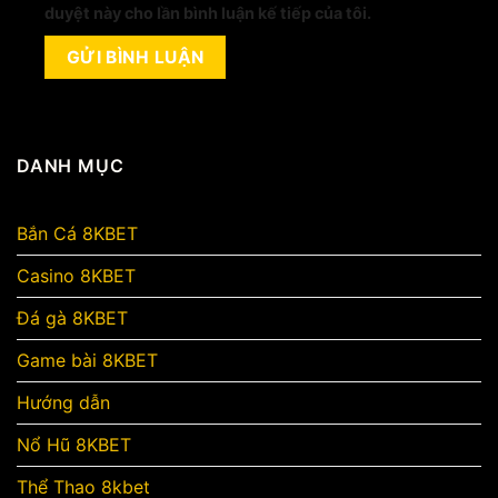
duyệt này cho lần bình luận kế tiếp của tôi.
DANH MỤC
Bắn Cá 8KBET
Casino 8KBET
Đá gà 8KBET
Game bài 8KBET
Hướng dẫn
Nổ Hũ 8KBET
Thể Thao 8kbet