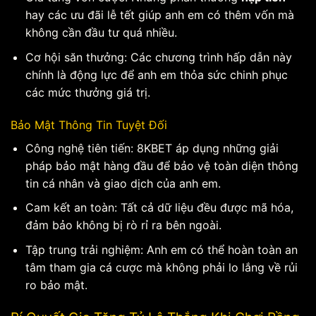
hay các ưu đãi lễ tết giúp anh em có thêm vốn mà
không cần đầu tư quá nhiều.
Cơ hội săn thưởng: Các chương trình hấp dẫn này
chính là động lực để anh em thỏa sức chinh phục
các mức thưởng giá trị.
Bảo Mật Thông Tin Tuyệt Đối
Công nghệ tiên tiến: 8KBET áp dụng những giải
pháp bảo mật hàng đầu để bảo vệ toàn diện thông
tin cá nhân và giao dịch của anh em.
Cam kết an toàn: Tất cả dữ liệu đều được mã hóa,
đảm bảo không bị rò rỉ ra bên ngoài.
Tập trung trải nghiệm: Anh em có thể hoàn toàn an
tâm tham gia cá cược mà không phải lo lắng về rủi
ro bảo mật.