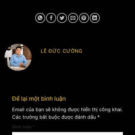
LÊ ĐỨC CƯỜNG
Để lại một bình luận
Email của bạn sẽ không được hiển thị công khai.
Các trường bắt buộc được đánh dấu
*
Bình luận
*