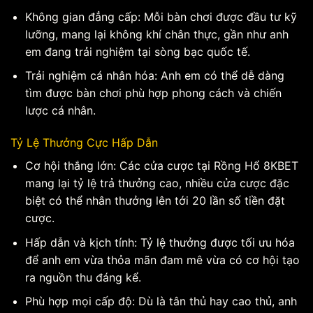
Không gian đẳng cấp: Mỗi bàn chơi được đầu tư kỹ
lưỡng, mang lại không khí chân thực, gần như anh
em đang trải nghiệm tại sòng bạc quốc tế.
Trải nghiệm cá nhân hóa: Anh em có thể dễ dàng
tìm được bàn chơi phù hợp phong cách và chiến
lược cá nhân.
Tỷ Lệ Thưởng Cực Hấp Dẫn
Cơ hội thắng lớn: Các cửa cược tại Rồng Hổ 8KBET
mang lại tỷ lệ trả thưởng cao, nhiều cửa cược đặc
biệt có thể nhân thưởng lên tới 20 lần số tiền đặt
cược.
Hấp dẫn và kịch tính: Tỷ lệ thưởng được tối ưu hóa
để anh em vừa thỏa mãn đam mê vừa có cơ hội tạo
ra nguồn thu đáng kể.
Phù hợp mọi cấp độ: Dù là tân thủ hay cao thủ, anh