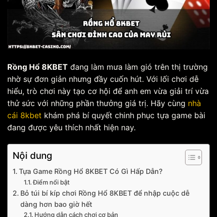
Rồng Hổ 8KBET
đang làm mưa làm gió trên thị trường
nhờ sự đơn giản nhưng đầy cuốn hút. Với lối chơi dễ
hiểu, trò chơi này tạo cơ hội để anh em vừa giải trí vừa
thử sức với những phần thưởng giá trị. Hãy cùng
nhà
cái 8kbet
khám phá bí quyết chinh phục tựa game bài
đang được yêu thích nhất hiện nay.
Nội dung
Tựa Game Rồng Hổ 8KBET Có Gì Hấp Dẫn?
Điểm nổi bật
Bỏ túi bí kíp chơi Rồng Hổ 8KBET để nhập cuộc dễ
dàng hơn bao giờ hết
Hướng dẫn cách chơi cơ bản