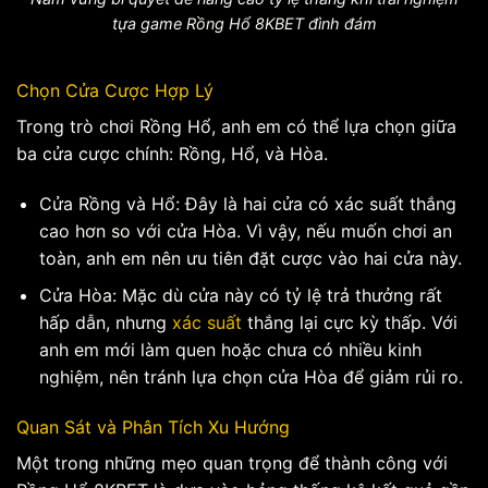
tựa game Rồng Hổ 8KBET đình đám
Chọn Cửa Cược Hợp Lý
Trong trò chơi Rồng Hổ, anh em có thể lựa chọn giữa
ba cửa cược chính: Rồng, Hổ, và Hòa.
Cửa Rồng và Hổ: Đây là hai cửa có xác suất thắng
cao hơn so với cửa Hòa. Vì vậy, nếu muốn chơi an
toàn, anh em nên ưu tiên đặt cược vào hai cửa này.
Cửa Hòa: Mặc dù cửa này có tỷ lệ trả thưởng rất
hấp dẫn, nhưng
xác suất
thắng lại cực kỳ thấp. Với
anh em mới làm quen hoặc chưa có nhiều kinh
nghiệm, nên tránh lựa chọn cửa Hòa để giảm rủi ro.
Quan Sát và Phân Tích Xu Hướng
Một trong những mẹo quan trọng để thành công với