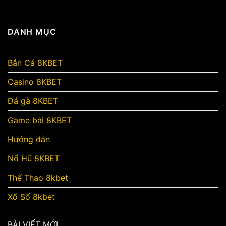
DANH MỤC
Bắn Cá 8KBET
Casino 8KBET
Đá gà 8KBET
Game bài 8KBET
Hướng dẫn
Nổ Hũ 8KBET
Thể Thao 8kbet
Xổ Số 8kbet
BÀI VIẾT MỚI