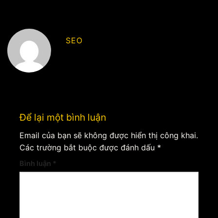
SEO
Để lại một bình luận
Email của bạn sẽ không được hiển thị công khai.
Các trường bắt buộc được đánh dấu
*
Bình luận
*